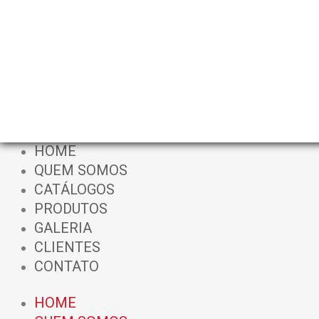
Ir
para
o
conteúdo
HOME
QUEM SOMOS
CATÁLOGOS
PRODUTOS
GALERIA
CLIENTES
CONTATO
HOME