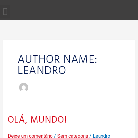
Ir
Menu
QUEM SOMOS
para
o
conteúdo
AUTHOR NAME:
LEANDRO
OLÁ, MUNDO!
Olá,
mundo!
Deixe um comentário
/
Sem categoria
/
Leandro